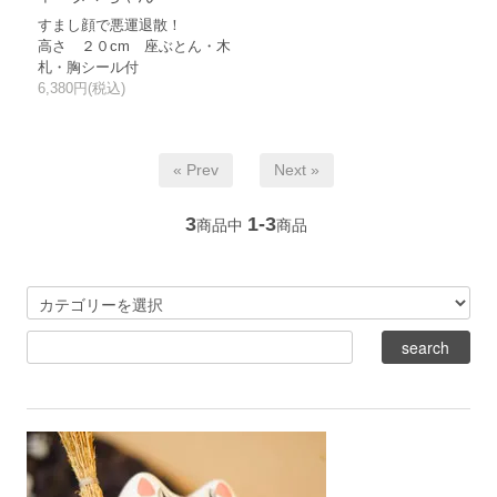
すまし顔で悪運退散！
高さ ２０cm 座ぶとん・木
札・胸シール付
6,380円(税込)
« Prev
Next »
3
1-3
商品中
商品