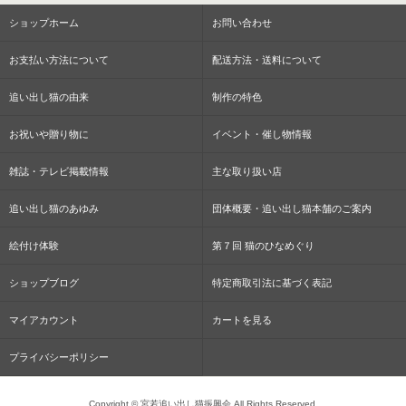
ショップホーム
お問い合わせ
お支払い方法について
配送方法・送料について
追い出し猫の由来
制作の特色
お祝いや贈り物に
イベント・催し物情報
雑誌・テレビ掲載情報
主な取り扱い店
追い出し猫のあゆみ
団体概要・追い出し猫本舗のご案内
絵付け体験
第７回 猫のひなめぐり
ショップブログ
特定商取引法に基づく表記
マイアカウント
カートを見る
プライバシーポリシー
Copyright © 宮若追い出し猫振興会 All Rights Reserved.