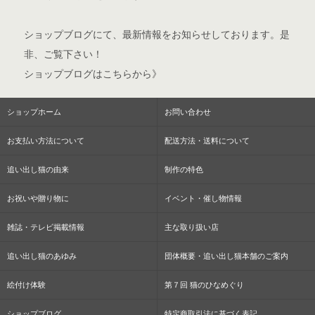
ショップブログ
にて、最新情報をお知らせしております。是
非、ご覧下さい！
ショップブログはこちらから》
ショップホーム
お問い合わせ
お支払い方法について
配送方法・送料について
追い出し猫の由来
制作の特色
お祝いや贈り物に
イベント・催し物情報
雑誌・テレビ掲載情報
主な取り扱い店
追い出し猫のあゆみ
団体概要・追い出し猫本舗のご案内
絵付け体験
第７回 猫のひなめぐり
ショップブログ
特定商取引法に基づく表記