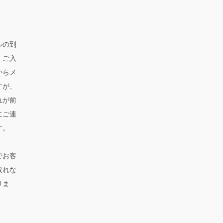
ルの到
。ご入
からメ
すが、
れが前
にご連
す。
でお客
取れな
りま