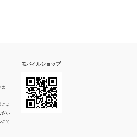
モバイルショップ
りま
容によ
ござい
ルにて