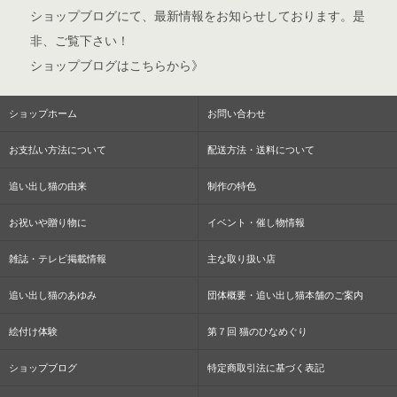
ショップブログ
にて、最新情報をお知らせしております。是
非、ご覧下さい！
ショップブログはこちらから》
ショップホーム
お問い合わせ
お支払い方法について
配送方法・送料について
追い出し猫の由来
制作の特色
お祝いや贈り物に
イベント・催し物情報
雑誌・テレビ掲載情報
主な取り扱い店
追い出し猫のあゆみ
団体概要・追い出し猫本舗のご案内
絵付け体験
第７回 猫のひなめぐり
ショップブログ
特定商取引法に基づく表記